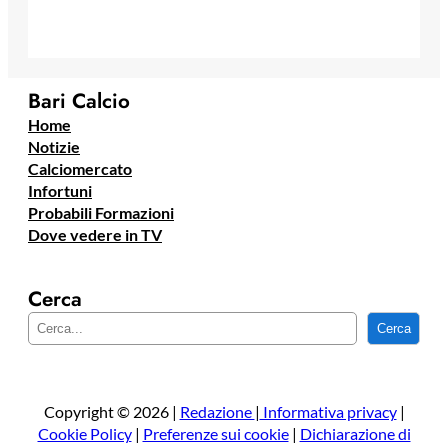
Bari Calcio
Home
Notizie
Calciomercato
Infortuni
Probabili Formazioni
Dove vedere in TV
Cerca
C
Cerca
e
r
c
a
Copyright © 2026 |
Redazione
|
Informativa privacy
|
Cookie Policy
|
Preferenze sui cookie
|
Dichiarazione di