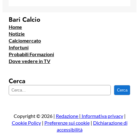
Bari Calcio
Home
Notizie
Calciomercato
Infortuni
Probabili Formazioni
Dove vedere in TV
Cerca
C
Cerca
e
r
c
a
Copyright © 2026 |
Redazione
|
Informativa privacy
|
Cookie Policy
|
Preferenze sui cookie
|
Dichiarazione di
accessibilità