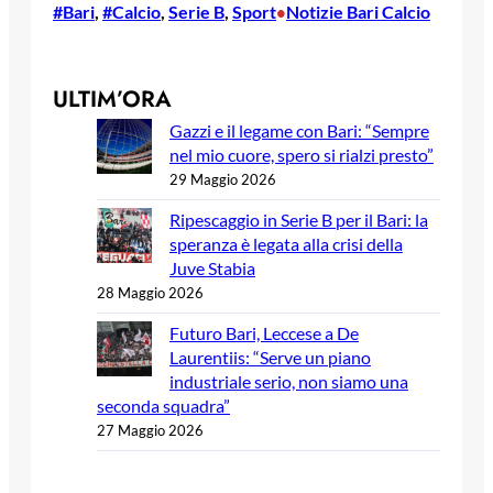
#Bari
, 
#Calcio
, 
Serie B
, 
Sport
Notizie Bari Calcio
•
ULTIM’ORA
Gazzi e il legame con Bari: “Sempre
nel mio cuore, spero si rialzi presto”
29 Maggio 2026
Ripescaggio in Serie B per il Bari: la
speranza è legata alla crisi della
Juve Stabia
28 Maggio 2026
Futuro Bari, Leccese a De
Laurentiis: “Serve un piano
industriale serio, non siamo una
seconda squadra”
27 Maggio 2026