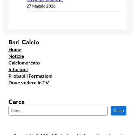
27 Maggio 2026
Bari Calcio
Home
Notizie
Calciomercato
Infortuni
Probabili Formazioni
Dove vedere in TV
Cerca
C
Cerca
e
r
c