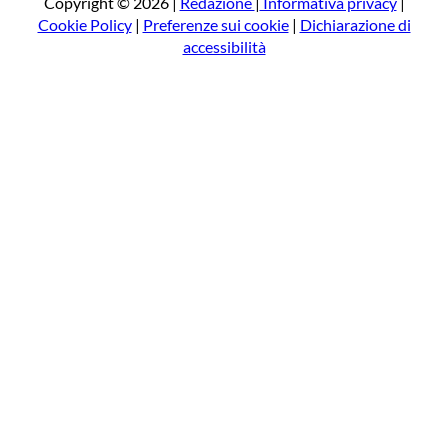
a
Copyright © 2026 |
Redazione
|
Informativa privacy
|
Cookie Policy
|
Preferenze sui cookie
|
Dichiarazione di
accessibilità