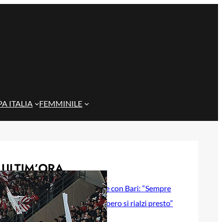
A ITALIA
FEMMINILE
ULTIM’ORA
Gazzi e il legame con Bari: “Sempre
nel mio cuore, spero si rialzi presto”
29 Maggio 2026