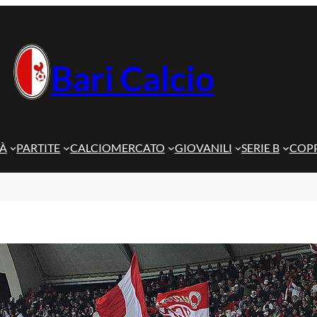
Bari Calcio
TÀ
PARTITE
CALCIOMERCATO
GIOVANILI
SERIE B
COPP