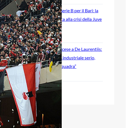
Ripescaggio in Serie B per il Bari: la
speranza è legata alla crisi della Juve
Stabia
28 Maggio 2026
Futuro Bari, Leccese a De Laurentiis:
“Serve un piano industriale serio,
non siamo una seconda squadra”
27 Maggio 2026