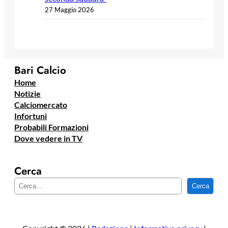
27 Maggio 2026
Bari Calcio
Home
Notizie
Calciomercato
Infortuni
Probabili Formazioni
Dove vedere in TV
Cerca
C
Cerca
e
r
c
a