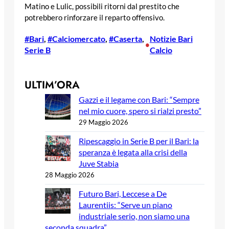
Matino e Lulic, possibili ritorni dal prestito che
potrebbero rinforzare il reparto offensivo.
#Bari
, 
#Calciomercato
, 
#Caserta
, 
Notizie Bari
•
Serie B
Calcio
ULTIM’ORA
Gazzi e il legame con Bari: “Sempre
nel mio cuore, spero si rialzi presto”
29 Maggio 2026
Ripescaggio in Serie B per il Bari: la
speranza è legata alla crisi della
Juve Stabia
28 Maggio 2026
Futuro Bari, Leccese a De
Laurentiis: “Serve un piano
industriale serio, non siamo una
seconda squadra”