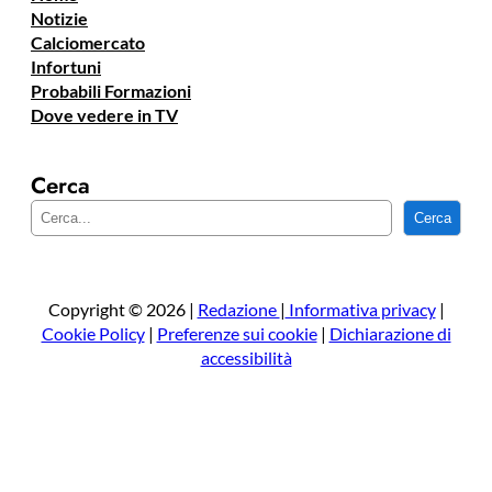
Notizie
Calciomercato
Infortuni
Probabili Formazioni
Dove vedere in TV
Cerca
C
Cerca
e
r
c
a
Copyright © 2026 |
Redazione
|
Informativa privacy
|
Cookie Policy
|
Preferenze sui cookie
|
Dichiarazione di
accessibilità