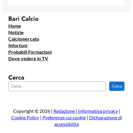
Bari Calcio
Home
Notizie
Calciomercato
Infortuni
Probabili Formazioni
Dove vedere in TV
Cerca
C
Cerca
e
r
c
a
Copyright © 2026 |
Redazione
|
Informativa privacy
|
Cookie Policy
|
Preferenze sui cookie
|
Dichiarazione di
accessibilità