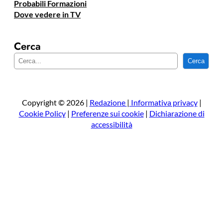
Probabili Formazioni
Dove vedere in TV
Cerca
C
Cerca
e
r
c
a
Copyright © 2026 |
Redazione
|
Informativa privacy
|
Cookie Policy
|
Preferenze sui cookie
|
Dichiarazione di
accessibilità