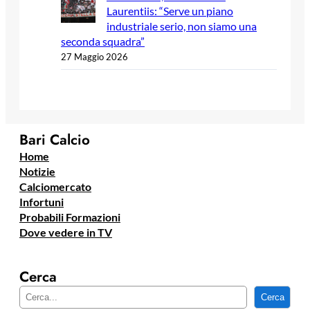
Laurentiis: “Serve un piano
industriale serio, non siamo una
seconda squadra”
27 Maggio 2026
Bari Calcio
Home
Notizie
Calciomercato
Infortuni
Probabili Formazioni
Dove vedere in TV
Cerca
C
Cerca
e