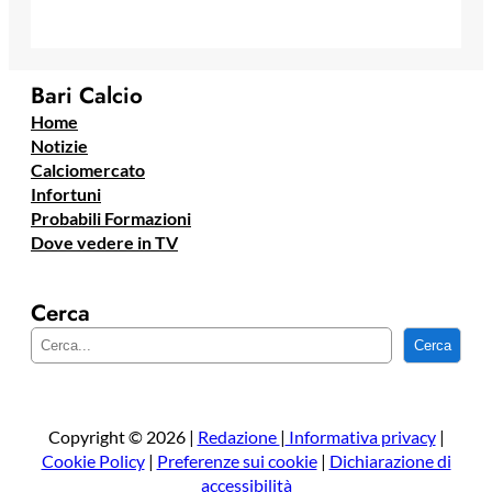
Bari Calcio
Home
Notizie
Calciomercato
Infortuni
Probabili Formazioni
Dove vedere in TV
Cerca
C
Cerca
e
r
c
a
Copyright © 2026 |
Redazione
|
Informativa privacy
|
Cookie Policy
|
Preferenze sui cookie
|
Dichiarazione di
accessibilità