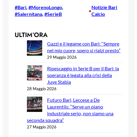
#Bari
, 
#MorenoLongo
, 
Notizie Bari
•
#Salernitana
, 
#SerieB
Calcio
ULTIM’ORA
Gazzi e il legame con Bari: “Sempre
nel mio cuore, spero si rialzi presto”
29 Maggio 2026
Ripescaggio in Serie B per il Bari: la
speranza è legata alla crisi della
Juve Stabia
28 Maggio 2026
Futuro Bari, Leccese a De
Laurentiis: “Serve un piano
industriale serio, non siamo una
seconda squadra”
27 Maggio 2026