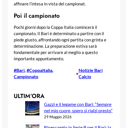
affinare l’intesa in vista del campionat.
Poi il campionato
Pochi giorni dopo la Coppa Italia comincerà il
campionato. Il Bari è determinato a partire con il
piede giusto, affrontando ogni partita con grinta e
determinazione. La preparazione estiva sarà
fondamentale per arrivare al meglio a questo
importante appuntamento.
#Bari
, 
#CoppaItalia
, 
Notizie Bari
•
Campionato
Calcio
ULTIM’ORA
Gazzi e il legame con Bari: “Sempre
nel mio cuore, spero si rialzi presto”
29 Maggio 2026
Ripescaggio in Serie B per il Bari: la