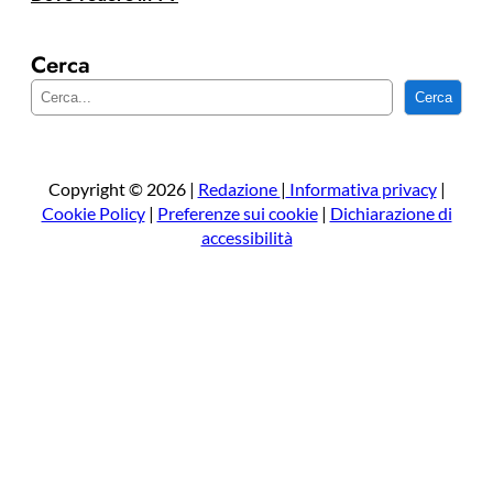
Cerca
C
Cerca
e
r
c
a
Copyright © 2026 |
Redazione
|
Informativa privacy
|
Cookie Policy
|
Preferenze sui cookie
|
Dichiarazione di
accessibilità