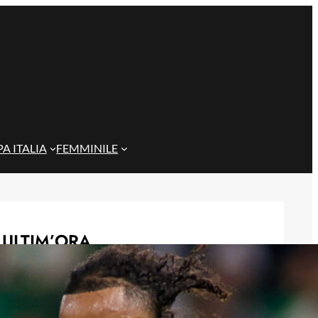
A ITALIA
FEMMINILE
ULTIM’ORA
Gazzi e il legame con Bari: “Sempre
nel mio cuore, spero si rialzi presto”
29 Maggio 2026