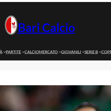
Bari Calcio
TÀ
PARTITE
CALCIOMERCATO
GIOVANILI
SERIE B
COPP