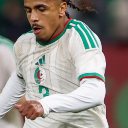
Ripescaggio in Serie B per il Bari: la
speranza è legata alla crisi della Juve
Stabia
28 Maggio 2026
Futuro Bari, Leccese a De Laurentiis:
“Serve un piano industriale serio,
non siamo una seconda squadra”
27 Maggio 2026