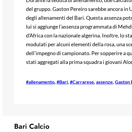
Durante la seduta di allenamento, due calciator
del gruppo. Gaston Pereiro sarebbe ancora in U
degli allenamenti del Bari. Questa assenza potr
lui si aggiunge l’assenza programmata di Mehdi
d’Africa con la nazionale algerina. Inoltre, lo s
modulati per alcuni elementi della rosa, una scel
dell’impegno di campionato. Per sopperire a q
stati aggregati alla prima squadra i giovani A
#allenamento
, 
#Bari
, 
#Carrarese
, 
assenze
, 
Gaston 
Bari Calcio