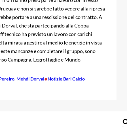
i non hanno preso parte al lavoro con il resto
ruguay e non si sarebbe fatto vedere alla ripresa
ebbe portare a una rescissione del contratto. A
 Dorval, che sta partecipando alla Coppa
taff tecnico ha previsto un lavoro con carichi
ta mirata a gestire al meglio le energie in vista
ueste mancanze e completare il gruppo, sono
lonso Campagna, Legrottaglie e Mundo.
•
Pereiro
, 
Mehdi Dorval
Notizie Bari Calcio
C