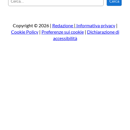
Cerca
e
r
c
a
Copyright © 2026 |
Redazione
|
Informativa privacy
|
Cookie Policy
|
Preferenze sui cookie
|
Dichiarazione di
accessibilità