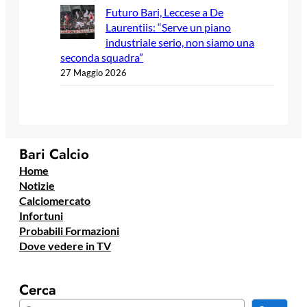
Futuro Bari, Leccese a De
Laurentiis: “Serve un piano
industriale serio, non siamo una
seconda squadra”
27 Maggio 2026
Bari Calcio
Home
Notizie
Calciomercato
Infortuni
Probabili Formazioni
Dove vedere in TV
Cerca
C