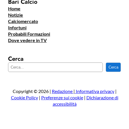
Bari Calcio
Home
Notizie
Calciomercato
Infortuni
Probabili Formazioni
Dove vedere in TV
Cerca
C
Cerca
e
r
c
a
Copyright © 2026 |
Redazione
|
Informativa privacy
|
Cookie Policy
|
Preferenze sui cookie
|
Dichiarazione di
accessibilità