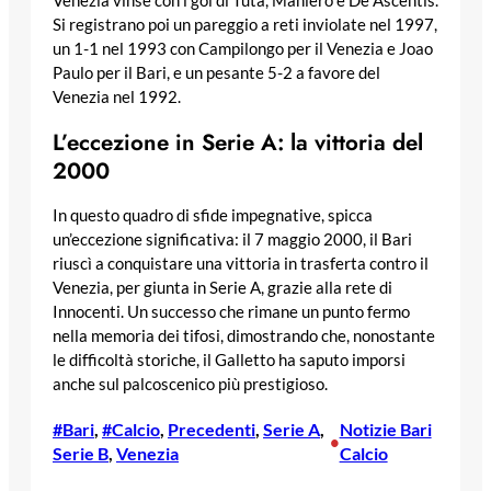
Venezia vinse con i gol di Tuta, Maniero e De Ascentis.
Si registrano poi un pareggio a reti inviolate nel 1997,
un 1-1 nel 1993 con Campilongo per il Venezia e Joao
Paulo per il Bari, e un pesante 5-2 a favore del
Venezia nel 1992.
L’eccezione in Serie A: la vittoria del
2000
In questo quadro di sfide impegnative, spicca
un’eccezione significativa: il 7 maggio 2000, il Bari
riuscì a conquistare una vittoria in trasferta contro il
Venezia, per giunta in Serie A, grazie alla rete di
Innocenti. Un successo che rimane un punto fermo
nella memoria dei tifosi, dimostrando che, nonostante
le difficoltà storiche, il Galletto ha saputo imporsi
anche sul palcoscenico più prestigioso.
#Bari
, 
#Calcio
, 
Precedenti
, 
Serie A
, 
Notizie Bari
•
Serie B
, 
Venezia
Calcio