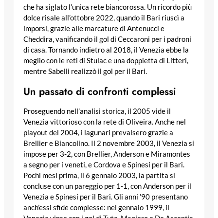
che ha siglato l’unica rete biancorossa. Un ricordo più
dolce risale all’ottobre 2022, quando il Bari riuscì a
imporsi, grazie alle marcature di Antenucci e
Cheddira, vanificando il gol di Ceccaroni per i padroni
di casa. Tornando indietro al 2018, il Venezia ebbe la
meglio con le reti di Stulac e una doppietta di Litteri,
mentre Sabelli realizzò il gol per il Bari.
Un passato di confronti complessi
Proseguendo nell’analisi storica, il 2005 vide il
Venezia vittorioso con la rete di Oliveira. Anche nel
playout del 2004, i lagunari prevalsero grazie a
Brellier e Biancolino. Il 2 novembre 2003, il Venezia si
impose per 3-2, con Brellier, Anderson e Miramontes
a segno per i veneti, e Cordova e Spinesi per il Bari.
Pochi mesi prima, il 6 gennaio 2003, la partita si
concluse con un pareggio per 1-1, con Anderson per il
Venezia e Spinesi per il Bari. Gli anni ’90 presentano
anch’essi sfide complesse: nel gennaio 1999, il