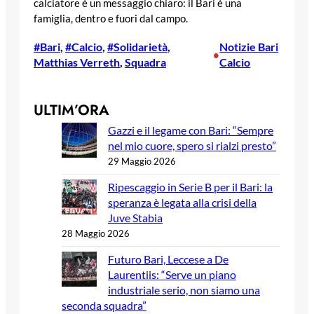
calciatore è un messaggio chiaro: il Bari è una
famiglia, dentro e fuori dal campo.
#Bari
, 
#Calcio
, 
#Solidarietà
, 
Notizie Bari
•
Matthias Verreth
, 
Squadra
Calcio
ULTIM’ORA
Gazzi e il legame con Bari: “Sempre
nel mio cuore, spero si rialzi presto”
29 Maggio 2026
Ripescaggio in Serie B per il Bari: la
speranza è legata alla crisi della
Juve Stabia
28 Maggio 2026
Futuro Bari, Leccese a De
Laurentiis: “Serve un piano
industriale serio, non siamo una
seconda squadra”