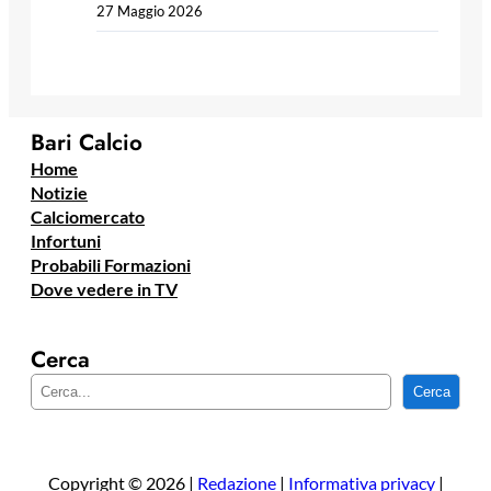
27 Maggio 2026
Bari Calcio
Home
Notizie
Calciomercato
Infortuni
Probabili Formazioni
Dove vedere in TV
Cerca
C
Cerca
e
r
c
a
Copyright © 2026 |
Redazione
|
Informativa privacy
|