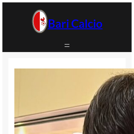
Vai
al
contenuto
Bari Calcio