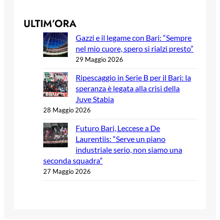
ULTIM’ORA
Gazzi e il legame con Bari: “Sempre
nel mio cuore, spero si rialzi presto”
29 Maggio 2026
Ripescaggio in Serie B per il Bari: la
speranza è legata alla crisi della
Juve Stabia
28 Maggio 2026
Futuro Bari, Leccese a De
Laurentiis: “Serve un piano
industriale serio, non siamo una
seconda squadra”
27 Maggio 2026