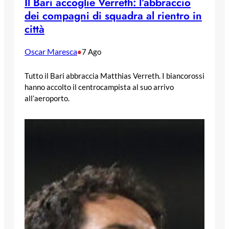
Il Bari accoglie Verreth: l’abbraccio
dei compagni di squadra al rientro in
città
Oscar Maresca
•
7 Ago
Tutto il Bari abbraccia Matthias Verreth. I biancorossi
hanno accolto il centrocampista al suo arrivo
all’aeroporto.