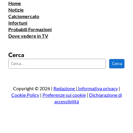
Home
Notizie
Calciomercato
Infortuni
Probabili Formazioni
Dove vedere in TV
Cerca
C
Cerca
e
r
c
a
Copyright © 2026 |
Redazione
|
Informativa privacy
|
Cookie Policy
|
Preferenze sui cookie
|
Dichiarazione di
accessibilità