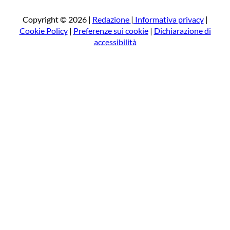
c
a
Copyright © 2026 |
Redazione
|
Informativa privacy
|
Cookie Policy
|
Preferenze sui cookie
|
Dichiarazione di
accessibilità