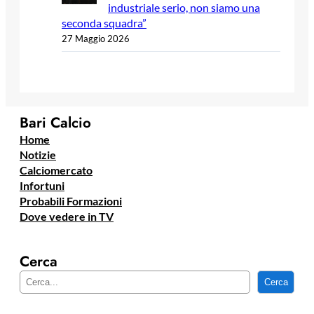
industriale serio, non siamo una
seconda squadra”
27 Maggio 2026
Bari Calcio
Home
Notizie
Calciomercato
Infortuni
Probabili Formazioni
Dove vedere in TV
Cerca
C
Cerca
e
r