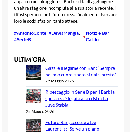
appaiono un miraggio, e il Bari rischia di aggiungere
un’altra stagione incompiuta alla sua storia recente. I
tifosi sperano che il futuro possa finalmente riservare
loro le soddisfazioni tanto attese.
#AntonioConte
, 
#DevisMangia
, 
Notizie Bari
•
#SerieB
Calcio
ULTIM’ORA
Gazzi e il legame con Bari: “Sempre
nel mio cuore, spero si rialzi presto”
29 Maggio 2026
Ripescaggio in Serie B per il Bari: la
speranza è legata alla crisi della
Juve Stabia
28 Maggio 2026
Futuro Bari, Leccese a De
Laurentiis: “Serve un piano