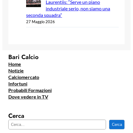
Laurentiis: “Serve un piano
industriale serio, non siamo una
seconda squadra”
27 Maggio 2026
Bari Calcio
Home
Notizie
Calciomercato
Infortuni
Probabili Formazioni
Dove vedere in TV
Cerca
C
Cerca
e