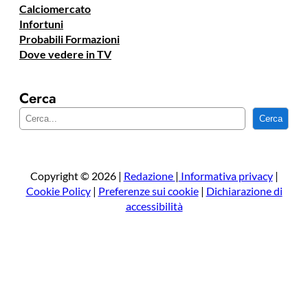
Calciomercato
Infortuni
Probabili Formazioni
Dove vedere in TV
Cerca
C
Cerca
e
r
c
a
Copyright © 2026 |
Redazione
|
Informativa privacy
|
Cookie Policy
|
Preferenze sui cookie
|
Dichiarazione di
accessibilità