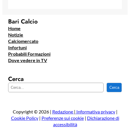
Bari Calcio
Home
Notizie
Calciomercato
Infortuni
Probabili Formazioni
Dove vedere in TV
Cerca
C
Cerca
e
r
c
a
Copyright © 2026 |
Redazione
|
Informativa privacy
|
Cookie Policy
|
Preferenze sui cookie
|
Dichiarazione di
accessibilità