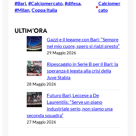
#Bari
, 
#Calciomercato
, 
#difesa
, 
Calciomer
•
#Milan
, 
Coppa Italia
cato
ULTIM’ORA
Gazzi e il legame con Bari: “Sempre
nel mio cuore, spero si rialzi presto”
29 Maggio 2026
Ripescaggio in Serie B per il Bari: la
speranza è legata alla crisi della
Juve Stabia
28 Maggio 2026
Futuro Bari, Leccese a De
Laurentiis: “Serve un piano
industriale serio, non siamo una
seconda squadra”
27 Maggio 2026