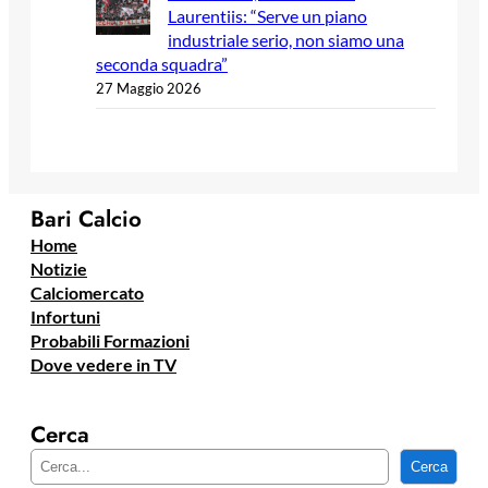
Laurentiis: “Serve un piano
industriale serio, non siamo una
seconda squadra”
27 Maggio 2026
Bari Calcio
Home
Notizie
Calciomercato
Infortuni
Probabili Formazioni
Dove vedere in TV
Cerca
C
Cerca
e