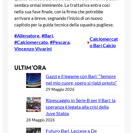
sembra ormai imminente. La trattativa entra così
nella sua fase finale, con la firma che potrebbe
arrivare a breve, segnando l’inizio di un nuovo
capitolo per la guida tecnica della squadra pugliese.
#Allenatore
, 
#Bari
, 
Calciomercat
#Calciomercato
, 
#Pescara
, 
•
o Bari Calcio
Vincenzo Vivarini
ULTIM’ORA
Gazzi e il legame con Bari: “Sempre
nel mio cuore, spero si rialzi presto”
29 Maggio 2026
Ripescaggio in Serie B per il Bari: la
speranza è legata alla crisi della
Juve Stabia
28 Maggio 2026
Futuro Bari, Leccese a De