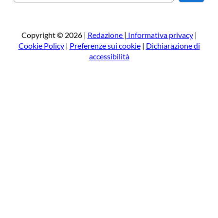
e
r
c
a
Copyright © 2026 |
Redazione
|
Informativa privacy
|
Cookie Policy
|
Preferenze sui cookie
|
Dichiarazione di
accessibilità