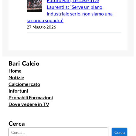
Futuro Bari, Leccese a De
Laurentiis: “Serve un piano
industriale serio, non siamo una
seconda squadra”
27 Maggio 2026
Bari Calcio
Home
Notizie
Calciomercato
Infortuni
Probabili Formazioni
Dove vedere in TV
Cerca
C
Cerca