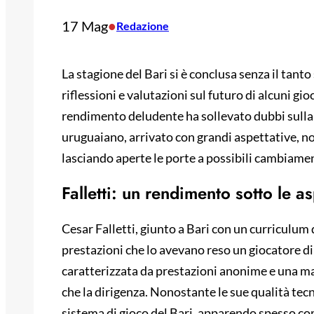
17 Mag
•
Redazione
La stagione del Bari si è conclusa senza il tant
riflessioni e valutazioni sul futuro di alcuni gioc
rendimento deludente ha sollevato dubbi sulla 
uruguaiano, arrivato con grandi aspettative, no
lasciando aperte le porte a possibili cambiamen
Falletti: un rendimento sotto le as
Cesar Falletti, giunto a Bari con un curriculum 
prestazioni che lo avevano reso un giocatore di 
caratterizzata da prestazioni anonime e una man
che la dirigenza. Nonostante le sue qualità tecni
sistema di gioco del Bari, apparendo spesso c