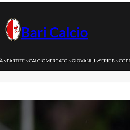
Bari Calcio
TÀ
PARTITE
CALCIOMERCATO
GIOVANILI
SERIE B
COPP