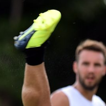
Ripescaggio in Serie B per il Bari: la
speranza è legata alla crisi della Juve
Stabia
28 Maggio 2026
Futuro Bari, Leccese a De Laurentiis:
“Serve un piano industriale serio,
non siamo una seconda squadra”
27 Maggio 2026