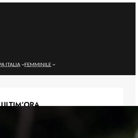
A ITALIA
FEMMINILE
ULTIM’ORA
Gazzi e il legame con Bari: “Sempre
nel mio cuore, spero si rialzi presto”
29 Maggio 2026