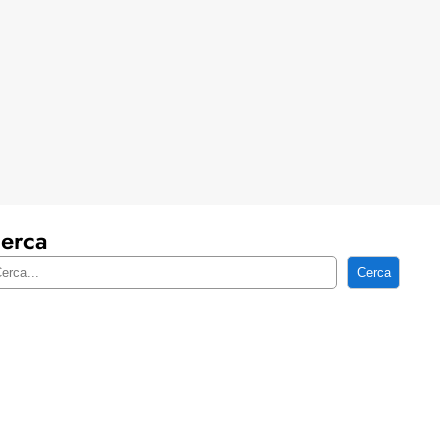
erca
Cerca