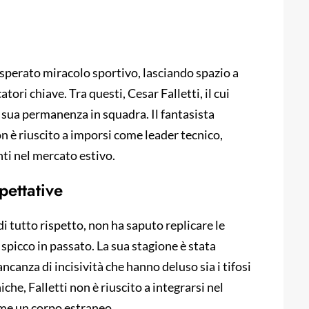
o sperato miracolo sportivo, lasciando spazio a
atori chiave. Tra questi, Cesar Falletti, il cui
sua permanenza in squadra. Il fantasista
n è riuscito a imporsi come leader tecnico,
ti nel mercato estivo.
pettative
di tutto rispetto, non ha saputo replicare le
spicco in passato. La sua stagione è stata
canza di incisività che hanno deluso sia i tifosi
che, Falletti non è riuscito a integrarsi nel
ome un corpo estraneo.