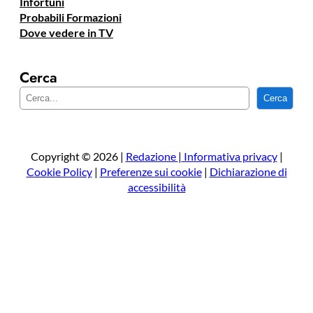
Infortuni
Probabili Formazioni
Dove vedere in TV
Cerca
C
Cerca
e
r
c
a
Copyright © 2026 |
Redazione
|
Informativa privacy
|
Cookie Policy
|
Preferenze sui cookie
|
Dichiarazione di
accessibilità