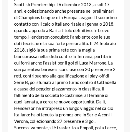
Scottish Premiership il 6 dicembre 2013, a soli 17
anni, e collezionando anche presenze nei preliminari
di Champions League e in Europa League. Il suo primo
contatto con il calcio italiano risale al gennaio 2018,
quando approdò a Bari a titolo definitivo. In breve
tempo, Henderson conquistò l’ambiente con le sue
doti tecniche e la sua forte personalità. Il 24 febbraio
2018, siglò la sua prima rete con la maglia
biancorossa nella sfida contro la Ternana, partita in
cui fornì anche l’assist per il gol di Luca Marrone. La
sua parentesi barese si concluse con 20 presenze e 2
reti, contribuendo alla qualificazione ai play-off di
Serie B, poi sfumati al primo turno contro il Cittadella
a causa del peggior piazzamento in classifica. Il
fallimento della società lo costrinse, al termine di
quell’annata, a cercare nuove opportunità. Da lì,
Henderson ha intrapreso un lungo viaggio nel calcio
italiano: ha ottenuto la promozione in Serie A con il
Verona, collezionando 27 presenze e 3 gol.
Successivamente, si è trasferito a Empoli, poi a Lecce,