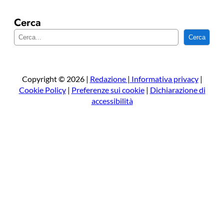
Cerca
C
Cerca
e
r
c
a
Copyright © 2026 |
Redazione
|
Informativa privacy
|
Cookie Policy
|
Preferenze sui cookie
|
Dichiarazione di
accessibilità