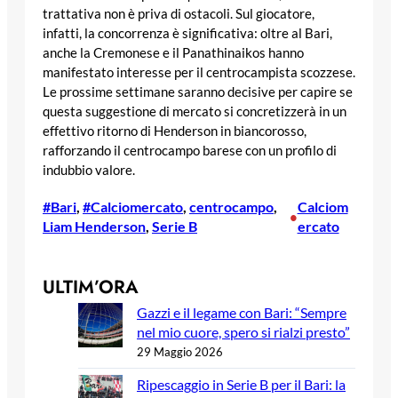
trattativa non è priva di ostacoli. Sul giocatore,
infatti, la concorrenza è significativa: oltre al Bari,
anche la Cremonese e il Panathinaikos hanno
manifestato interesse per il centrocampista scozzese.
Le prossime settimane saranno decisive per capire se
questa suggestione di mercato si concretizzerà in un
effettivo ritorno di Henderson in biancorosso,
rafforzando il centrocampo barese con un profilo di
indubbio valore.
#Bari
, 
#Calciomercato
, 
centrocampo
, 
Calciom
•
Liam Henderson
, 
Serie B
ercato
ULTIM’ORA
Gazzi e il legame con Bari: “Sempre
nel mio cuore, spero si rialzi presto”
29 Maggio 2026
Ripescaggio in Serie B per il Bari: la