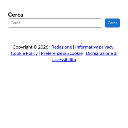
Cerca
C
Cerca
e
r
c
a
Copyright © 2026 |
Redazione
|
Informativa privacy
|
Cookie Policy
|
Preferenze sui cookie
|
Dichiarazione di
accessibilità