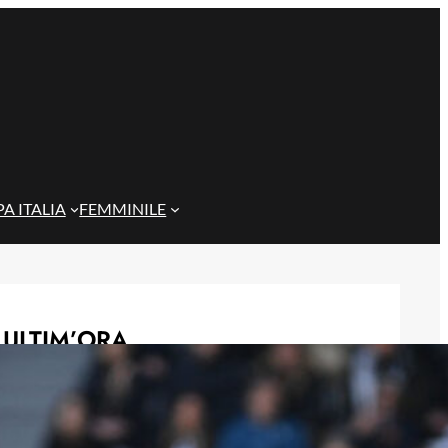
A ITALIA
FEMMINILE
ULTIM’ORA
Gazzi e il legame con Bari: “Sempre
nel mio cuore, spero si rialzi presto”
29 Maggio 2026