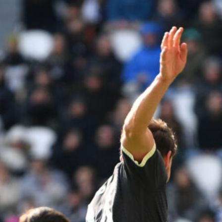
Ripescaggio in Serie B per il Bari: la
speranza è legata alla crisi della Juve
Stabia
28 Maggio 2026
Futuro Bari, Leccese a De Laurentiis:
“Serve un piano industriale serio,
non siamo una seconda squadra”
27 Maggio 2026