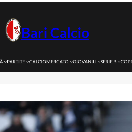
Bari Calcio
TÀ
PARTITE
CALCIOMERCATO
GIOVANILI
SERIE B
COPP