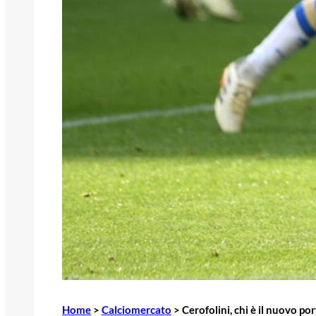
Home
>
Calciomercato
>
Cerofolini, chi è il nuovo po