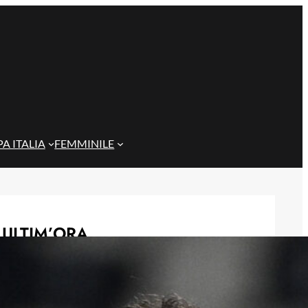
A ITALIA
FEMMINILE
ULTIM’ORA
Gazzi e il legame con Bari: “Sempre
nel mio cuore, spero si rialzi presto”
29 Maggio 2026