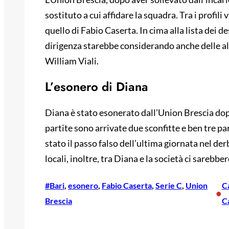
sostituto a cui affidare la squadra. Tra i profil
quello di Fabio Caserta. In cima alla lista dei 
dirigenza starebbe considerando anche delle alt
William Viali.
L’esonero di Diana
Diana è stato esonerato dall’Union Brescia dopo 
partite sono arrivate due sconfitte e ben tre par
stato il passo falso dell’ultima giornata nel d
locali, inoltre, tra Diana e la società ci sarebbe
#Bari
, 
esonero
, 
Fabio Caserta
, 
Serie C
, 
Union
C
•
Brescia
C