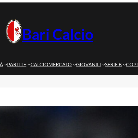
Bari Calcio
TÀ
PARTITE
CALCIOMERCATO
GIOVANILI
SERIE B
COPP