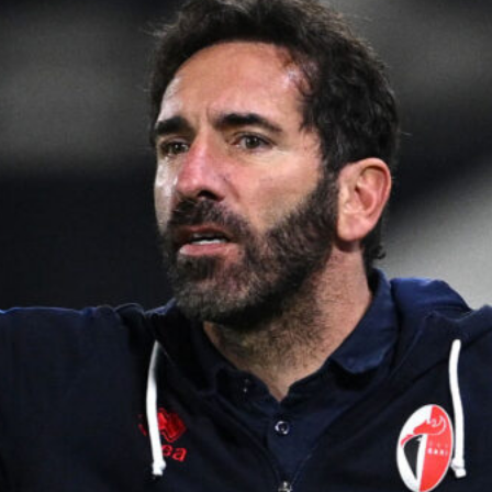
Ripescaggio in Serie B per il Bari: la
speranza è legata alla crisi della Juve
Stabia
28 Maggio 2026
Futuro Bari, Leccese a De Laurentiis:
“Serve un piano industriale serio,
non siamo una seconda squadra”
27 Maggio 2026