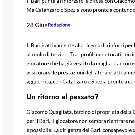
Il Bari punta a rinforzare la difesa con Giacom
Ma Catanzaro e Spezia sono pronte a contendersi 
28 Giu
•
Redazione
Il Bari è attivamente alla ricerca di rinforzi pe
al ruolo di terzino. Tra i profili monitorati co
giocatore che ha già vestito la maglia biancoros
assicurarsi le prestazioni del laterale, attualm
agguerrita, con Catanzaro e Spezia pronte a con
Un ritorno al passato?
Giacomo Quagliata, terzino di proprietà della
per il Bari. Il giocatore non sembra rientrare ne
è possibile. La dirigenza del Bari, consapevole 