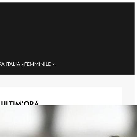
A ITALIA
FEMMINILE
ULTIM’ORA
Gazzi e il legame con Bari: “Sempre
nel mio cuore, spero si rialzi presto”
29 Maggio 2026