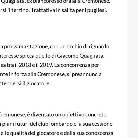
o Quagliata, ex biancorosso ora alla Cremonese.
il terzino. Trattativa in salita per i pugliesi.
r la prossima stagione, con un occhio di riguardo
n interesse spicca quello di Giacomo Quagliata,
sa tra il 2018 e il 2019. La concorrenza per
ente in forza alla Cremonese, si preannuncia
tendersi il giocatore.
 Cremonese, è diventato un obiettivo concreto
i piani futuri del club lombardo e la sua cessione
delle qualità del giocatore e della sua conoscenza