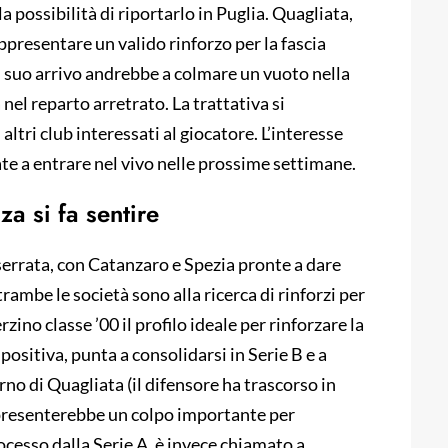
 possibilità di riportarlo in Puglia. Quagliata,
ppresentare un valido rinforzo per la fascia
Il suo arrivo andrebbe a colmare un vuoto nella
nel reparto arretrato. La trattativa si
ltri club interessati al giocatore. L’interesse
te a entrare nel vivo nelle prossime settimane.
a si fa sentire
serrata, con Catanzaro e Spezia pronte a dare
trambe le società sono alla ricerca di rinforzi per
ino classe ’00 il profilo ideale per rinforzare la
positiva, punta a consolidarsi in Serie B e a
rno di Quagliata (il difensore ha trascorso in
ppresenterebbe un colpo importante per
ocesso dalla Serie A, è invece chiamato a