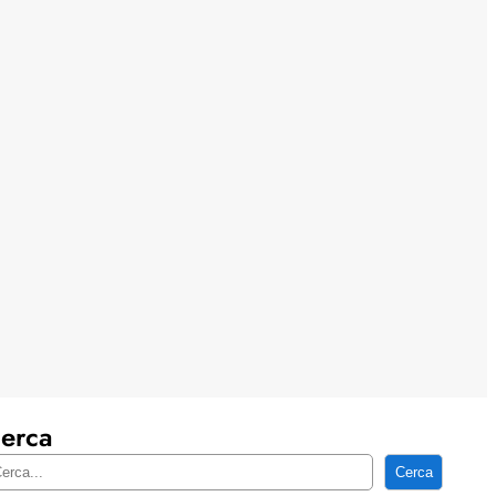
erca
Cerca