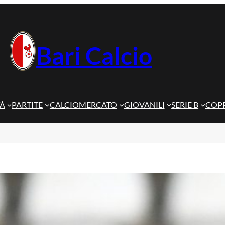
Bari Calcio
TÀ
PARTITE
CALCIOMERCATO
GIOVANILI
SERIE B
COPP