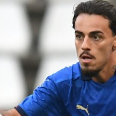
Ripescaggio in Serie B per il Bari: la
speranza è legata alla crisi della Juve
Stabia
28 Maggio 2026
Futuro Bari, Leccese a De Laurentiis:
“Serve un piano industriale serio,
non siamo una seconda squadra”
27 Maggio 2026