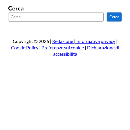
Cerca
C
Cerca
e
r
c
a
Copyright © 2026 |
Redazione
|
Informativa privacy
|
Cookie Policy
|
Preferenze sui cookie
|
Dichiarazione di
accessibilità