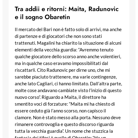
Tra addii e ritorni: Maita, Radunovic
e il sogno Obaretin
Il mercato del Bari non è fatto solo di arrivi, ma anche
di partenze e di giocatori che non sono stati
trattenuti. Magalini ha chiarito la situazione di alcuni
elementi della vecchia guardia: “Avremmo tenuto
qualche giocatore dello scorso anno anche volentieri,
ma in qualche caso eravamo impossibilitati dal
riscattarli. Cito Radunovic per dirne uno, che mi
sarebbe piaciuto trattenere, ma varie contingenze,
anche lato Cagliari, ci hanno limitato. Dall’altra parte,
molte cose andavano cambiate visto l’inizio di questo
nuovo corso”. Riguardo a Maita, il direttore ha
smentito voci di forzature: “Maita mi ha chiesto di
essere ceduto già l’anno scorso, non capisco il
clamore. Non è stato messo alla porta. Nessuno deve
rimanere controvoglia e questo discorso riguarda
tutta la vecchia guardia”. Un nome che stuzzica la
fantasia dei tifosi è quello di Obaretin: “Ha un