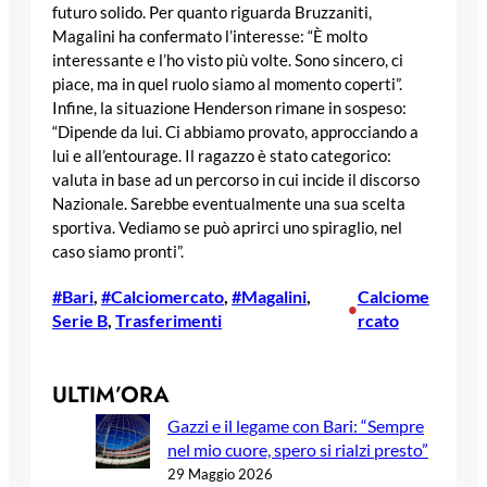
futuro solido. Per quanto riguarda Bruzzaniti,
Magalini ha confermato l’interesse: “È molto
interessante e l’ho visto più volte. Sono sincero, ci
piace, ma in quel ruolo siamo al momento coperti”.
Infine, la situazione Henderson rimane in sospeso:
“Dipende da lui. Ci abbiamo provato, approcciando a
lui e all’entourage. Il ragazzo è stato categorico:
valuta in base ad un percorso in cui incide il discorso
Nazionale. Sarebbe eventualmente una sua scelta
sportiva. Vediamo se può aprirci uno spiraglio, nel
caso siamo pronti”.
#Bari
, 
#Calciomercato
, 
#Magalini
, 
Calciome
•
Serie B
, 
Trasferimenti
rcato
ULTIM’ORA
Gazzi e il legame con Bari: “Sempre
nel mio cuore, spero si rialzi presto”
29 Maggio 2026