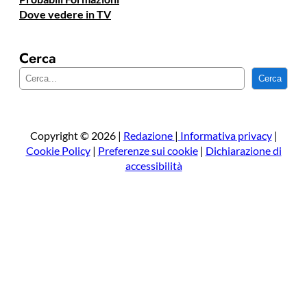
Dove vedere in TV
Cerca
C
Cerca
e
r
c
a
Copyright © 2026 |
Redazione
|
Informativa privacy
|
Cookie Policy
|
Preferenze sui cookie
|
Dichiarazione di
accessibilità