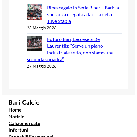
Ripescaggio in Serie B per il Bari: la
speranza è legata alla crisi della
Juve Stabia
28 Maggio 2026
Futuro Bari, Leccese a De
Laurentiis: “Serve un piano
industriale serio, non siamo una
seconda squadra”
27 Maggio 2026
Bari Calcio
Home
Notizie
Calciomercato
Infortuni
Probabili Formazioni