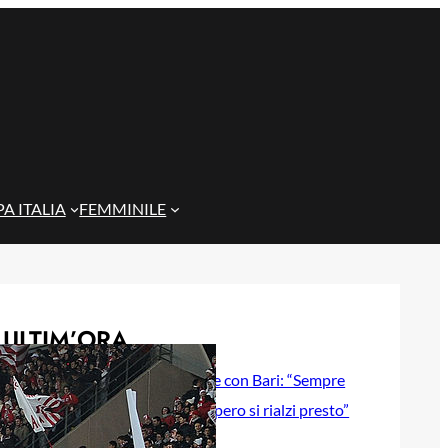
A ITALIA
FEMMINILE
ULTIM’ORA
Gazzi e il legame con Bari: “Sempre
nel mio cuore, spero si rialzi presto”
29 Maggio 2026