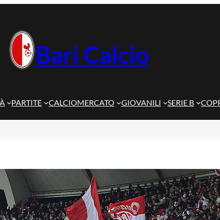
Bari Calcio
TÀ
PARTITE
CALCIOMERCATO
GIOVANILI
SERIE B
COPP