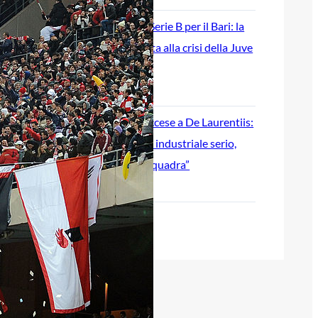
Ripescaggio in Serie B per il Bari: la
speranza è legata alla crisi della Juve
Stabia
28 Maggio 2026
Futuro Bari, Leccese a De Laurentiis:
“Serve un piano industriale serio,
non siamo una seconda squadra”
27 Maggio 2026