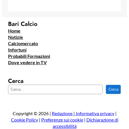
Bari Calcio
Home
Notizie
Calciomercato
Infortuni
Probabili Formazioni
Dove vedere in TV
Cerca
C
Cerca
e
r
c
a
Copyright © 2026 |
Redazione
|
Informativa privacy
|
Cookie Policy
|
Preferenze sui cookie
|
Dichiarazione di
accessibilità