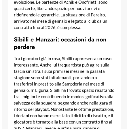
evoluzione. Le partenze di Achik e Onofrietti sono
quasi certe, liberando spazio per nuovi arrivi e
ridefinendo le gerarchie. La situazione di Pereiro,
arrivato nel mese di gennaio e legato al club da un
contratto fino al 2026, è complessa.
Sibilli e Manzari: occasioni da non
perdere
Tra i giocatori già in rosa, Sibilli rappresenta un caso
interessante. Anche lui trequartista può agire sulla
fascia sinistra. I suoi primi sei mesi nella passata
stagione sono stati altalenanti, portandolo a
trasferirsi in prestito alla Sampdoria nel mese di
gennaio. In Liguria, Sibilli ha trovato spazio risultando
tra i migliori e contribuendo in modo significativo alla
salvezza della squadra, segnando anche nella gara di
ritorno del playout. Nonostante le ottime prestazioni,
i doriani non hanno esercitato il diritto di riscatto, e il
giocatore è tornato alla base con un contratto fino al
2027. Manzari, invece, è un’ala pura, capace di