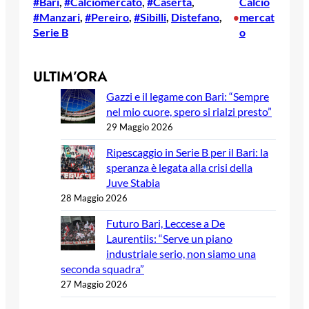
#Bari
, 
#Calciomercato
, 
#Caserta
, 
Calcio
#Manzari
, 
#Pereiro
, 
#Sibilli
, 
Distefano
, 
mercat
•
Serie B
o
ULTIM’ORA
Gazzi e il legame con Bari: “Sempre
nel mio cuore, spero si rialzi presto”
29 Maggio 2026
Ripescaggio in Serie B per il Bari: la
speranza è legata alla crisi della
Juve Stabia
28 Maggio 2026
Futuro Bari, Leccese a De
Laurentiis: “Serve un piano
industriale serio, non siamo una
seconda squadra”
27 Maggio 2026