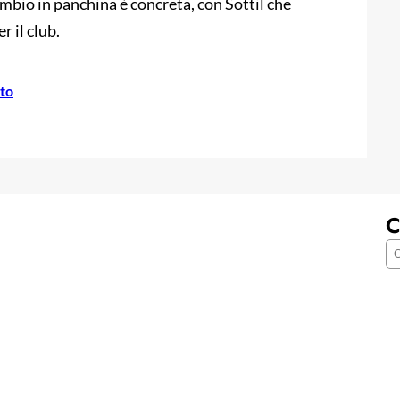
cambio in panchina è concreta, con Sottil che
 il club.
to
C
C
e
r
c
a