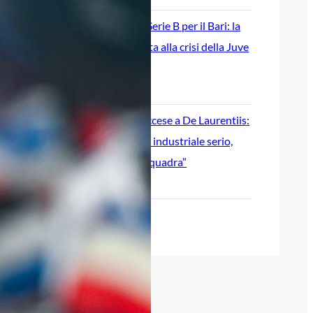
Ripescaggio in Serie B per il Bari: la
speranza è legata alla crisi della Juve
Stabia
28 Maggio 2026
Futuro Bari, Leccese a De Laurentiis:
“Serve un piano industriale serio,
non siamo una seconda squadra”
27 Maggio 2026