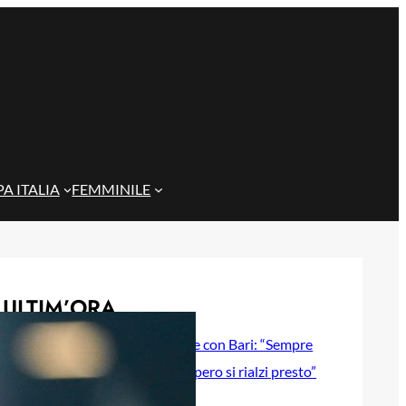
A ITALIA
FEMMINILE
ULTIM’ORA
Gazzi e il legame con Bari: “Sempre
nel mio cuore, spero si rialzi presto”
29 Maggio 2026