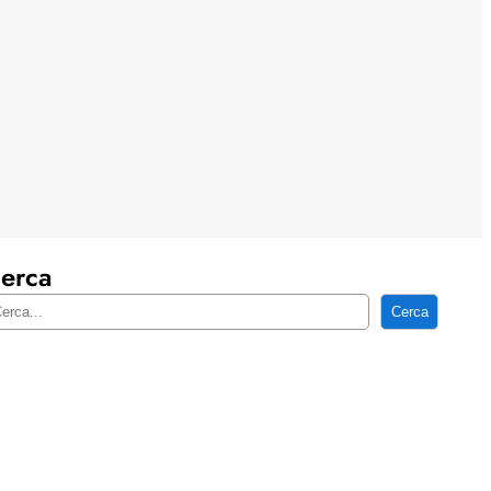
erca
Cerca