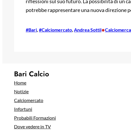
riflessioni sul suo futuro. La possibilità di un 
potrebbe rappresentare una nuova direzione per
•
#Bari
, 
#Calciomercato
, 
Andrea Sottil
Calciomerca
Bari Calcio
Home
Notizie
Calciomercato
Infortuni
Probabili Formazioni
Dove vedere in TV