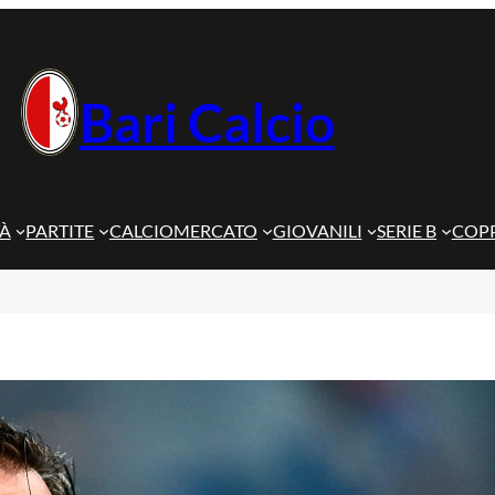
Bari Calcio
TÀ
PARTITE
CALCIOMERCATO
GIOVANILI
SERIE B
COPP