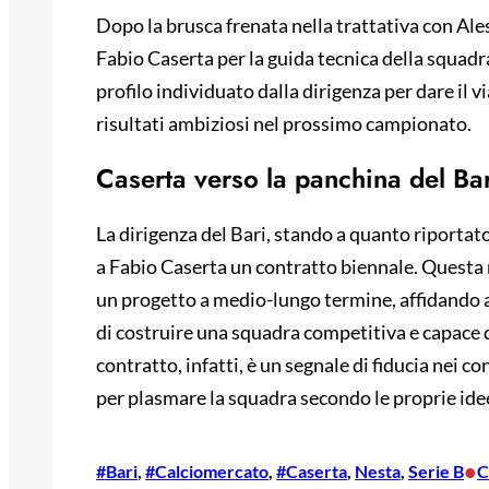
Dopo la brusca frenata nella trattativa con Ale
Fabio Caserta per la guida tecnica della squadra
profilo individuato dalla dirigenza per dare il v
risultati ambiziosi nel prossimo campionato.
Caserta verso la panchina del Ba
La dirigenza del Bari, stando a quanto riportato
a Fabio Caserta un contratto biennale. Questa 
un progetto a medio-lungo termine, affidando al
di costruire una squadra competitiva e capace di
contratto, infatti, è un segnale di fiducia nei c
per plasmare la squadra secondo le proprie idee
•
#Bari
, 
#Calciomercato
, 
#Caserta
, 
Nesta
, 
Serie B
C