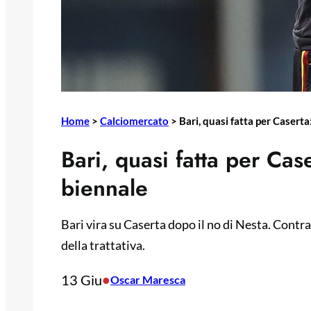
Home
>
Calciomercato
>
Bari, quasi fatta per Casert
Bari, quasi fatta per Cas
biennale
Bari vira su Caserta dopo il no di Nesta. Contra
della trattativa.
13 Giu
•
Oscar Maresca