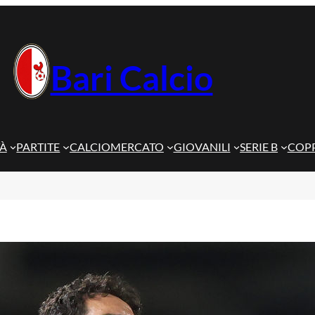
Bari Calcio
TÀ
PARTITE
CALCIOMERCATO
GIOVANILI
SERIE B
COPP