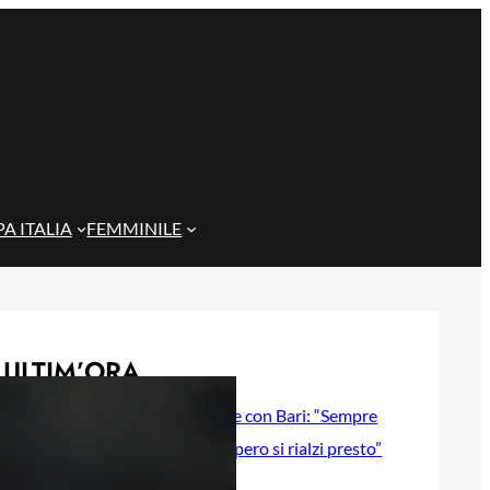
A ITALIA
FEMMINILE
ULTIM’ORA
Gazzi e il legame con Bari: “Sempre
nel mio cuore, spero si rialzi presto”
29 Maggio 2026