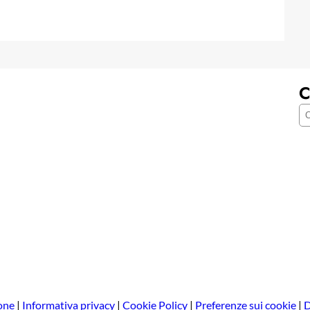
C
C
e
r
c
a
one
|
Informativa privacy
|
Cookie Policy
|
Preferenze sui cookie
|
D