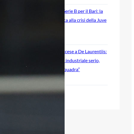
Ripescaggio in Serie B per il Bari: la
speranza è legata alla crisi della Juve
Stabia
28 Maggio 2026
Futuro Bari, Leccese a De Laurentiis:
“Serve un piano industriale serio,
non siamo una seconda squadra”
27 Maggio 2026