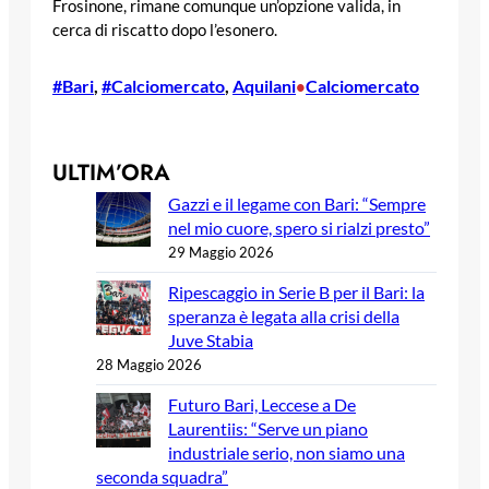
Frosinone, rimane comunque un’opzione valida, in
cerca di riscatto dopo l’esonero.
#Bari
, 
#Calciomercato
, 
Aquilani
Calciomercato
•
ULTIM’ORA
Gazzi e il legame con Bari: “Sempre
nel mio cuore, spero si rialzi presto”
29 Maggio 2026
Ripescaggio in Serie B per il Bari: la
speranza è legata alla crisi della
Juve Stabia
28 Maggio 2026
Futuro Bari, Leccese a De
Laurentiis: “Serve un piano
industriale serio, non siamo una
seconda squadra”