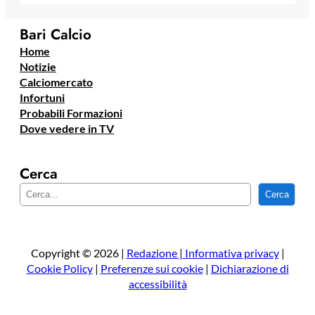
Bari Calcio
Home
Notizie
Calciomercato
Infortuni
Probabili Formazioni
Dove vedere in TV
Cerca
C
Cerca
e
r
c
a
Copyright © 2026 |
Redazione
|
Informativa privacy
|
Cookie Policy
|
Preferenze sui cookie
|
Dichiarazione di
accessibilità