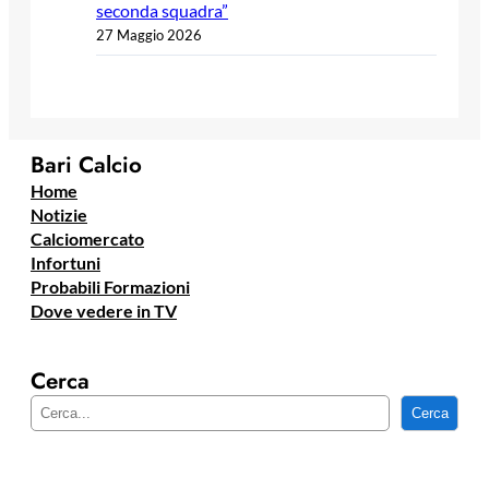
seconda squadra”
27 Maggio 2026
Bari Calcio
Home
Notizie
Calciomercato
Infortuni
Probabili Formazioni
Dove vedere in TV
Cerca
C
Cerca
e
r
c