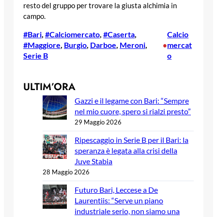
resto del gruppo per trovare la giusta alchimia in
campo.
#Bari
, 
#Calciomercato
, 
#Caserta
, 
Calcio
#Maggiore
, 
Burgio
, 
Darboe
, 
Meroni
, 
mercat
•
Serie B
o
ULTIM’ORA
Gazzi e il legame con Bari: “Sempre
nel mio cuore, spero si rialzi presto”
29 Maggio 2026
Ripescaggio in Serie B per il Bari: la
speranza è legata alla crisi della
Juve Stabia
28 Maggio 2026
Futuro Bari, Leccese a De
Laurentiis: “Serve un piano
industriale serio, non siamo una