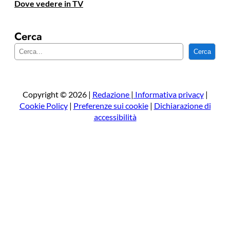
Dove vedere in TV
Cerca
C
Cerca
e
r
c
a
Copyright © 2026 |
Redazione
|
Informativa privacy
|
Cookie Policy
|
Preferenze sui cookie
|
Dichiarazione di
accessibilità