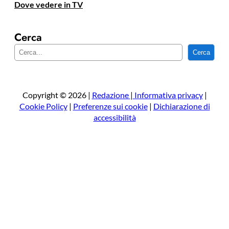
Dove vedere in TV
Cerca
C
Cerca
e
r
c
a
Copyright © 2026 |
Redazione
|
Informativa privacy
|
Cookie Policy
|
Preferenze sui cookie
|
Dichiarazione di
accessibilità