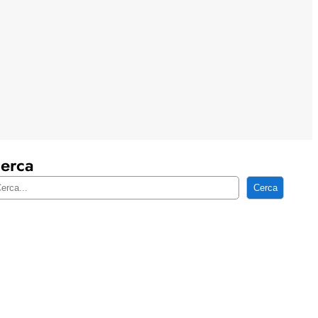
erca
Cerca