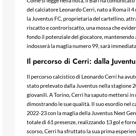
Come si legge nella nota, il Bari ha comunicato l
del calciatore Leonardo Cerri, nato a Roma il 4
la Juventus FC, proprietaria del cartellino, attr
riscatto e controriscatto, una mossa che eviden
fondo il potenziale del giocatore, mantenendo a
indosserà la maglia numero 99, sarà immediata
Il percorso di Cerri: dalla Juvent
Il percorso calcistico di Leonardo Cerri ha avuto
stato prelevato dalla Juventus nella stagione 
giovanili. A Torino, Cerri ha saputo mettersi in
dimostrando le sue qualità. Il suo esordio nel c
2022-23 con la maglia della Juventus Next Gene
totale di 61 presenze, realizzando 13 gol e forn
scorso, Cerri ha sfruttato la sua prima esperien