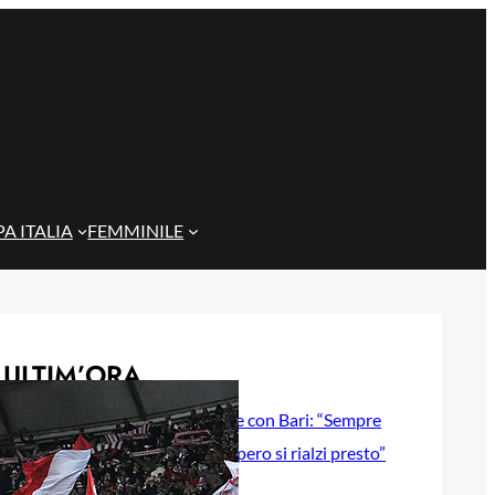
A ITALIA
FEMMINILE
ULTIM’ORA
Gazzi e il legame con Bari: “Sempre
nel mio cuore, spero si rialzi presto”
29 Maggio 2026