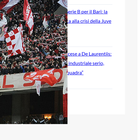
Ripescaggio in Serie B per il Bari: la
speranza è legata alla crisi della Juve
Stabia
28 Maggio 2026
Futuro Bari, Leccese a De Laurentiis:
“Serve un piano industriale serio,
non siamo una seconda squadra”
27 Maggio 2026