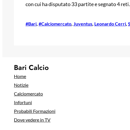
con cui ha disputato 33 partite e segnato 4 reti.
#Bari
, 
#Calciomercato
, 
Juventus
, 
Leonardo Cerri
, 
Bari Calcio
Home
Notizie
Calciomercato
Infortuni
Probabili Formazioni
Dove vedere in TV