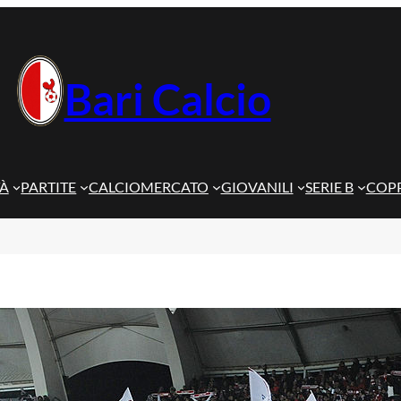
Bari Calcio
TÀ
PARTITE
CALCIOMERCATO
GIOVANILI
SERIE B
COPP