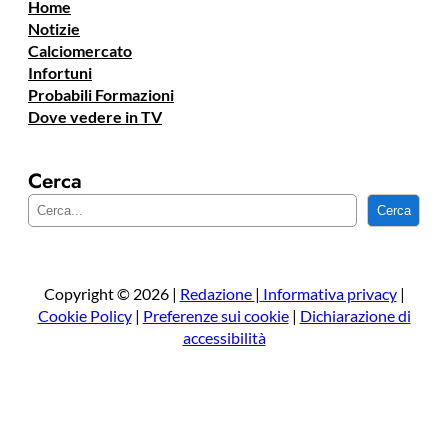
Home
Notizie
Calciomercato
Infortuni
Probabili Formazioni
Dove vedere in TV
Cerca
C
Cerca
e
r
c
a
Copyright © 2026 |
Redazione
|
Informativa privacy
|
Cookie Policy
|
Preferenze sui cookie
|
Dichiarazione di
accessibilità