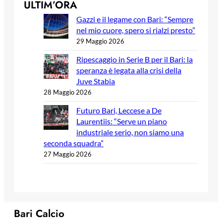
ULTIM’ORA
Gazzi e il legame con Bari: “Sempre
nel mio cuore, spero si rialzi presto”
29 Maggio 2026
Ripescaggio in Serie B per il Bari: la
speranza è legata alla crisi della
Juve Stabia
28 Maggio 2026
Futuro Bari, Leccese a De
Laurentiis: “Serve un piano
industriale serio, non siamo una
seconda squadra”
27 Maggio 2026
Bari Calcio