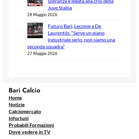
speranza è legata alla crisi della
Juve Stabia
28 Maggio 2026
Futuro Bari, Leccese a De
Laurentiis: “Serve un piano
industriale serio, non siamo una
seconda squadra”
27 Maggio 2026
Bari Calcio
Home
Notizie
Calciomercato
Infortuni
Probabili Formazioni
Dove vedere in TV