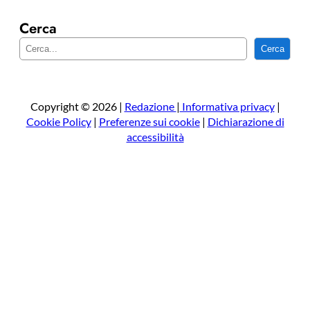
Cerca
C
Cerca
e
r
c
a
Copyright © 2026 |
Redazione
|
Informativa privacy
|
Cookie Policy
|
Preferenze sui cookie
|
Dichiarazione di
accessibilità