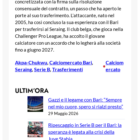
concretizzata con la firma sulla risoluzione
consensuale del contratto, un passo che ha aperto le
porte al suo trasferimento. L’attaccante, nato nel
2005, ha così concluso la sua esperienza con il Bari
per trasferirsi al Seraing. Il club belga, che gioca nella
Challenger Pro League, ha accolto il giovane
calciatore con un accordo che lo legherà alla società
fino a giugno 2027.
Akpa-Chukwu
, 
Calciomercato Bari
, 
Calciom
•
Seraing
, 
Serie B
, 
Trasferimenti
ercato
ULTIM’ORA
Gazzi e il legame con Bari: “Sempre
nel mio cuore, spero si rialzi presto”
29 Maggio 2026
Ripescaggio in Serie B per il Bari: la
speranza è legata alla crisi della
Juve Stabia