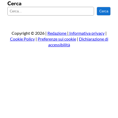
Cerca
C
Cerca
e
r
c
a
Copyright © 2026 |
Redazione
|
Informativa privacy
|
Cookie Policy
|
Preferenze sui cookie
|
Dichiarazione di
accessibilità