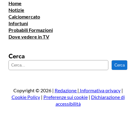
Home
Notizie
Calciomercato
Infortuni
Probabili Formazioni
Dove vedere in TV
Cerca
C
Cerca
e
r
c
a
Copyright © 2026 |
Redazione
|
Informativa privacy
|
Cookie Policy
|
Preferenze sui cookie
|
Dichiarazione di
accessibilità