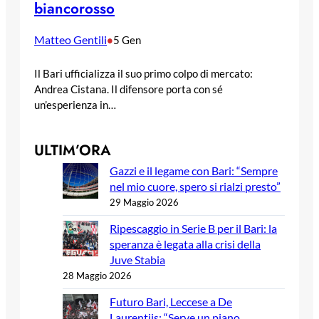
biancorosso
Matteo Gentili
•
5 Gen
Il Bari ufficializza il suo primo colpo di mercato:
Andrea Cistana. Il difensore porta con sé
un’esperienza in…
ULTIM’ORA
Gazzi e il legame con Bari: “Sempre
nel mio cuore, spero si rialzi presto”
29 Maggio 2026
Ripescaggio in Serie B per il Bari: la
speranza è legata alla crisi della
Juve Stabia
28 Maggio 2026
Futuro Bari, Leccese a De
Laurentiis: “Serve un piano