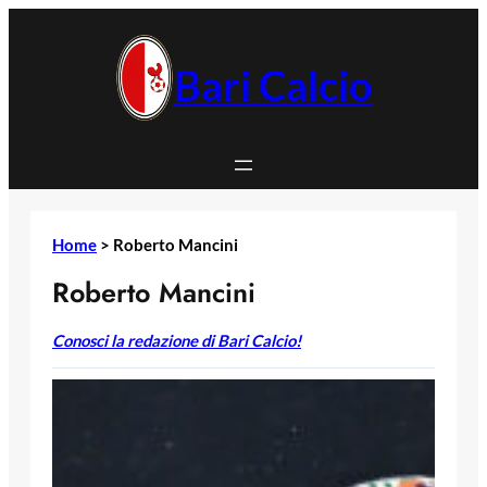
Vai
al
contenuto
Bari Calcio
Home
>
Roberto Mancini
Roberto Mancini
Conosci la redazione di Bari Calcio!