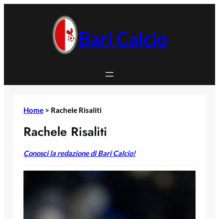
Vai
al
contenuto
Bari Calcio
Home
>
Rachele Risaliti
Rachele Risaliti
Conosci la redazione di Bari Calcio!