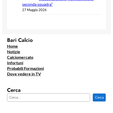
seconda squadra”
27 Maggio 2026
Bari Calcio
Home
Notizie
Calciomercato
Infortuni
Probabili Formazioni
Dove vedere in TV
Cerca
C
Cerca
e
r
c