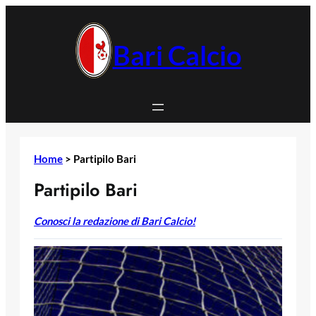
Vai
al
contenuto
Bari Calcio
Home
>
Partipilo Bari
Partipilo Bari
Conosci la redazione di Bari Calcio!