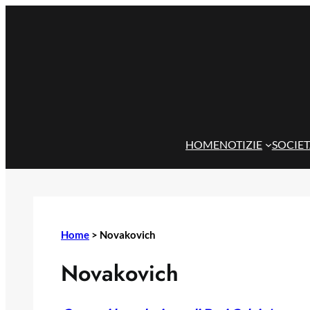
Vai
al
contenuto
HOME
NOTIZIE
SOCIE
Home
>
Novakovich
Novakovich