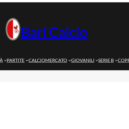
Bari Calcio
TÀ
PARTITE
CALCIOMERCATO
GIOVANILI
SERIE B
COPP