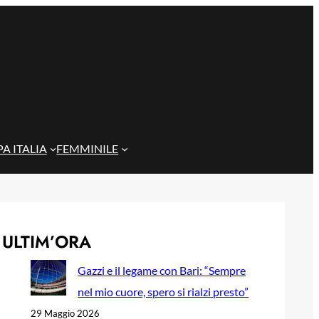
A ITALIA
FEMMINILE
ULTIM’ORA
Gazzi e il legame con Bari: “Sempre
nel mio cuore, spero si rialzi presto”
29 Maggio 2026